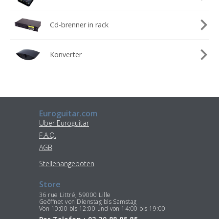
Cd-brenner in rack
Konverter
Euroguitar.com
Uber Euroguitar
F.A.Q.
AGB
Stellenangeboten
Store
36 rue Littré, 59000 Lille
Geöffnet von Dienstag bis Samstag
Von 10:00 bis 12:00 und von 14:00 bis 19:00