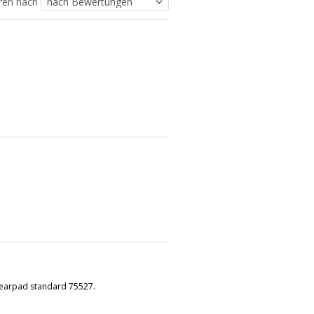
eren nach
earpad standard 75527.