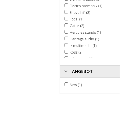
Electro harmonix (1)
Enova hifi (2)
Focal (1)
Gator (2)
Hercules stands (1)
Heritage audio (1)
Ik multimedia (1)
Koss (2)
Ld systems (6)
M-audio (1)
ANGEBOT
Mackie (5)
Mooer (1)
New (1)
Openhagen aps (1)
Power (1)
Power studio (2)
Presonus (1)
Prodipe (2)
Quiklok (1)
Reloop (1)