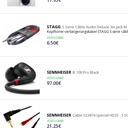
17.95€
STAGG
S Serie Câble Audio Deluxe 3m Jack M 
Kopfhörer-verlängerungskabel STAGG S serie câble
VERFÜGBAR
6.50€
SENNHEISER
IE 100 Pro Black
VERFÜGBAR
97.00€
SENNHEISER
Cable 523874 special HD25 - 1.5
VERFÜGBAR
21.25€