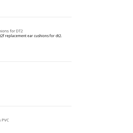
ions for DT2
f replacement ear cushions for dt2.
s PVC