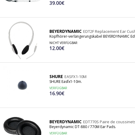
39.00€
BEYERDYNAMIC
EDT2F Replacement Ear Cush
Kopfhörer-verlängerungskabel BEYERDYNAMIC Edt2
NICHT VERFÜGBAR
12.00€
SHURE
EASFX1-10M
SHURE Easfx1-10m.
VERFÜGBAR
16.90€
BEYERDYNAMIC
EDT770S Paire de coussinet
Beyerdynamic DT-880 / 770M Ear Pads.
VERFÜGBAR