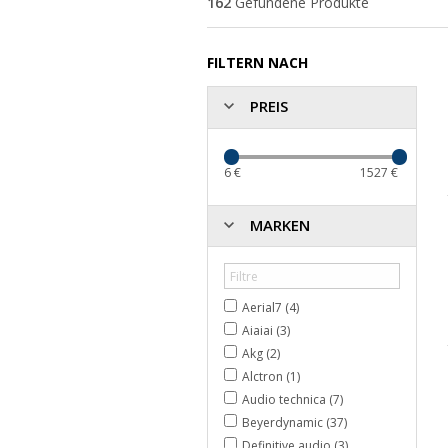
162
Gefundene Produkte
FILTERN NACH
PREIS
6
€
1527
€
MARKEN
Aerial7 (4)
Aiaiai (3)
Akg (2)
Alctron (1)
Audio technica (7)
Beyerdynamic (37)
Definitive audio (3)