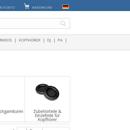
IN KONTO
WARENKORB
|
|
|
|
MIKROS
KOPFHÖRER
DJ
PA
chgarnituren
Zubehörteile &
Einzelteile für
Kopfhörer