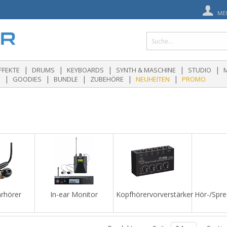
ME
|
|
|
|
|
FFEKTE
DRUMS
KEYBOARDS
SYNTH & MASCHINE
STUDIO
|
|
|
|
|
E
GOODIES
BUNDLE
ZUBEHÖRE
NEUHEITEN
PROMO
hrhörer
In-ear Monitor
Kopfhörervorverstärker
Hör-/Spre