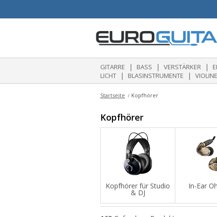
|
|
|
GITARRE
BASS
VERSTÄRKER
E
|
|
LICHT
BLASINSTRUMENTE
VIOLIN
Startseite
Kopfhörer
Kopfhörer
Kopfhörer für Studio
In-Ear O
& DJ