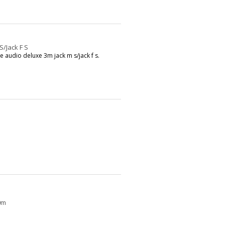
S/Jack F S
 audio deluxe 3m jack m s/jack f s.
0m