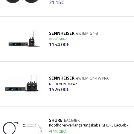
21.15€
SENNHEISER
ew IEM G4-B
VERFÜGBAR
1154.00€
SENNHEISER
ew IEM G4-TWIN-A
NICHT VERFÜGBAR
1526.00€
SHURE
EAC64BK
Kopfhörer-verlängerungskabel SHURE Eac64bk.
VERFÜGBAR