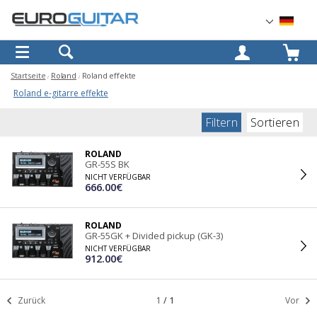
OK
Startseite
Roland
Roland effekte
Roland e-gitarre effekte
Filtern
Sortieren
ROLAND
GR-55S BK
NICHT VERFÜGBAR
666.00€
ROLAND
GR-55GK + Divided pickup (GK-3)
NICHT VERFÜGBAR
912.00€
Zurück
1
/
1
Vor