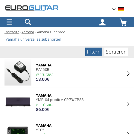
OK
Startseite
Yamaha
Yamaha zubehöre
Yamaha universelles zubehörteil
Filtern
Sortieren
YAMAHA
PA150B
VERFÜGBAR
58.00€
YAMAHA
YMR-04 pupitre CP73/CP88
VERFÜGBAR
86.00€
YAMAHA
YTC5