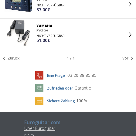
NICHT VERFÜGBAR
37.00€
YAMAHA
PA20H
NICHT VERFÜGBAR
51.00€
Zurück
1
/
1
Vor
03 20 88 85 85
Eine Frage
Garantie
Zufrieden oder
100%
Sichere Zahlung
Euroguitar.com
Uber Euroguitar
F.A.Q.