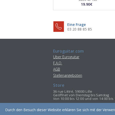
19.90€
Eine Frage
03 20 88 85 85
Euroguitar.com
Uber Euroguitar
F.A.Q.
AGB
Stellenangeboten
Store
36 rue Littré, 59000 Lille
Geöffnet von Dienstag bis Samstag
Von 10:00 bis 12:00 und von 14:00 bis 
Per Telefon : 03 20 88 85 85
Durch den Besuch dieser Website erklären Sie sich mit der Verw