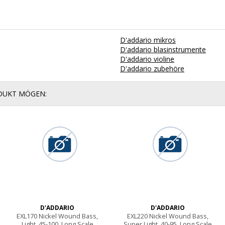
D'addario mikros
D'addario blasinstrumente
D'addario violine
D'addario zubehöre
ODUKT MÖGEN:
D'ADDARIO
D'ADDARIO
EXL170 Nickel Wound Bass,
EXL220 Nickel Wound Bass,
Light, 45-100, Long Scale
Super Light, 40-95, Long Scale