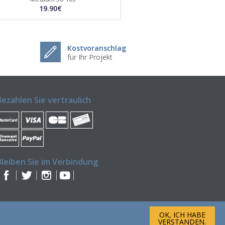
19.90€
Kostvoranschlag
für Ihr Projekt
Bezahlen Sie vertraulich
Bleiben Sie im Verbindung
OK, ICH HABE
VERSTANDEN.