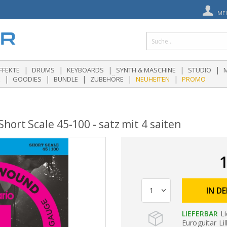
ME
|
|
|
|
|
FFEKTE
DRUMS
KEYBOARDS
SYNTH & MASCHINE
STUDIO
|
|
|
|
|
E
GOODIES
BUNDLE
ZUBEHÖRE
NEUHEITEN
PROMO
hort Scale 45-100 - satz mit 4 saiten
1
IN D
LIEFERBAR
Li
Euroguitar Li