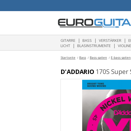
|
|
|
GITARRE
BASS
VERSTÄRKER
E
|
|
LICHT
BLASINSTRUMENTE
VIOLIN
Startseite
Bass
Bass-saiten
E-bass saiten
D'ADDARIO
170S Super S