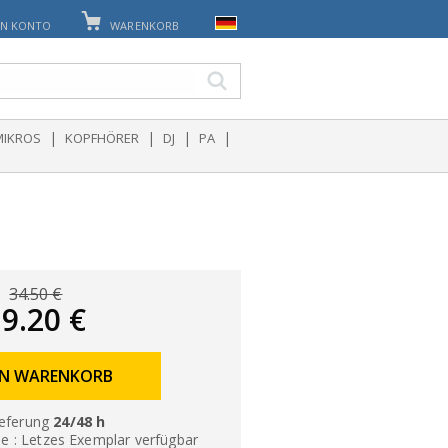
IN KONTO
WARENKORB
|
|
|
|
MIKROS
KOPFHÖRER
DJ
PA
34.50 €
9.20 €
EN WARENKORB
eferung
24/48 h
lle : Letzes Exemplar verfügbar