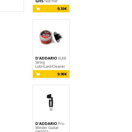
GHS
JIM DUNLOP
fast fret
B105 Tourne
9.30€
mécanique
4.35€
D'ADDARIO
XLR8
String
Lubricant/Cleaner
9.90€
D'ADDARIO
Pro-
Winder Guitar
DP0002