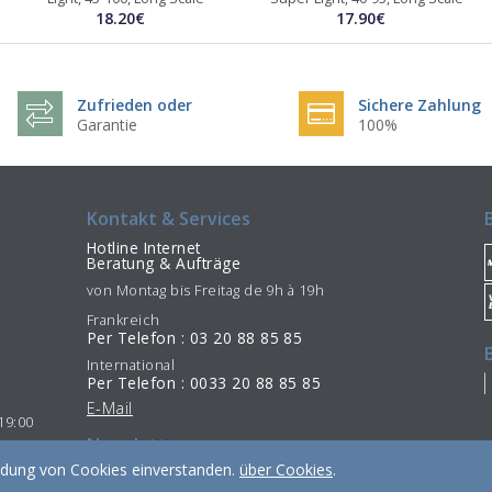
18.20€
17.90€
Zufrieden oder
Sichere Zahlung
Garantie
100%
Kontakt & Services
Hotline Internet
Beratung & Aufträge
von Montag bis Freitag de 9h à 19h
Frankreich
Per Telefon : 03 20 88 85 85
International
Per Telefon : 0033 20 88 85 85
E-Mail
19:00
Newsletter
endung von Cookies einverstanden.
über Cookies
.
Abonnieren
Abmelden
/