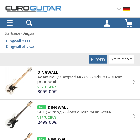
OK
Startseite
Dingwall
Dingwall bass
Dingwall effekte
Filtern
Sortieren
DINGWALL
Adam Nolly Getgood NG3 5 3-Pickups - Ducati
pearl white
VERFÜGBAR
3059.00€
DINGWALL
Neu
SP1 (5-String) - Gloss ducati pearl white
VERFÜGBAR
2499.00€
DINGWALL
Neu