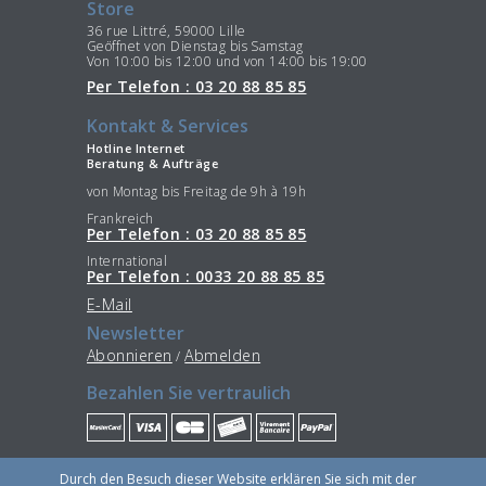
Store
36 rue Littré, 59000 Lille
Geöffnet von Dienstag bis Samstag
Von 10:00 bis 12:00 und von 14:00 bis 19:00
Per Telefon : 03 20 88 85 85
Kontakt & Services
Hotline Internet
Beratung & Aufträge
von Montag bis Freitag de 9h à 19h
Frankreich
Per Telefon : 03 20 88 85 85
International
Per Telefon : 0033 20 88 85 85
E-Mail
Newsletter
Abonnieren
Abmelden
/
Bezahlen Sie vertraulich
Bleiben Sie im Verbindung
Durch den Besuch dieser Website erklären Sie sich mit der