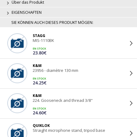
Über das Produkt
EIGENSCHAFTEN
SIE KÖNNEN AUCH DIESES PRODUKT MÖGEN:
STAGG
MIS-1110BK
EN STOCK
23.80€
K&M
23956 - diamètre 130 mm
EN STOCK
24.25€
K&M
224. Gooseneck and thread 3/8"
EN STOCK
24.60€
QUIKLOK
Straight microphone stand, tripod base