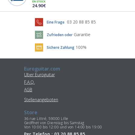
EN STOCK
24.90€
03 20 88 85 85
Eine Frage
Garantie
Zufrieden oder
100%
Sichere Zahlung
Euroguitar.com
Uber Euroguitar
F.A.Q.
AGB
Stellenangeboten
Store
36 rue Littré, 59000 Lille
Geöffnet von Dienstag bis Samstag
Von 10:00 bis 12:00 und von 14:00 bis 19:00
Per Telefon : 03 20 88 85 85