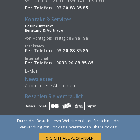
Von 10:00 bis 12:00 und von 14:00 bis 19:00
Per Telefon : 03 20 88 85 85
Kontakt & Services
Hotline Internet
Beratung & Aufträge
von Montag bis Freitag de 9h à 19h
Frankreich
Per Telefon : 03 20 88 85 85
International
Per Telefon : 0033 20 88 85 85
E-Mail
Newsletter
Abonnieren
Abmelden
/
Bezahlen Sie vertraulich
Bleiben Sie im Verbindung
Durch den Besuch dieser Website erklären Sie sich mit der
Verwendung von Cookies einverstanden.
über Cookies
.
OK, ICH HABE VERSTANDEN.