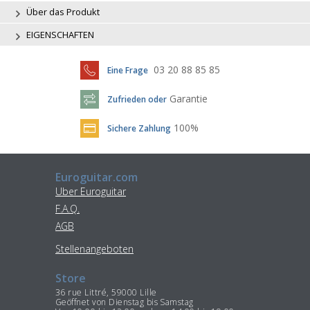
Über das Produkt
EIGENSCHAFTEN
03 20 88 85 85
Eine Frage
Garantie
Zufrieden oder
100%
Sichere Zahlung
Euroguitar.com
Uber Euroguitar
F.A.Q.
AGB
Stellenangeboten
Store
36 rue Littré, 59000 Lille
Geöffnet von Dienstag bis Samstag