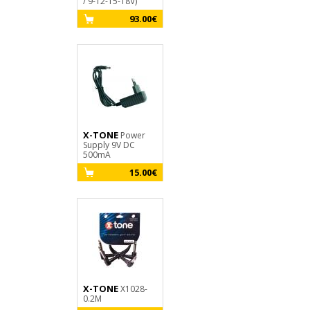
/ 9-12-15-18V)
93.00€
X-TONE
Power
Supply 9V DC
500mA
15.00€
X-TONE
X1028-
0.2M