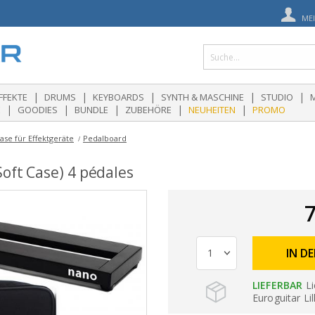
ME
|
|
|
|
|
FFEKTE
DRUMS
KEYBOARDS
SYNTH & MASCHINE
STUDIO
|
|
|
|
|
E
GOODIES
BUNDLE
ZUBEHÖRE
NEUHEITEN
PROMO
ase für Effektgeräte
Pedalboard
oft Case) 4 pédales
7
IN D
LIEFERBAR
Li
Euroguitar Lil