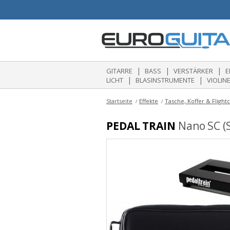
|
|
|
GITARRE
BASS
VERSTÄRKER
E
|
|
LICHT
BLASINSTRUMENTE
VIOLIN
Startseite
Effekte
Tasche, Koffer & Flightc
PEDAL TRAIN
Nano SC (S