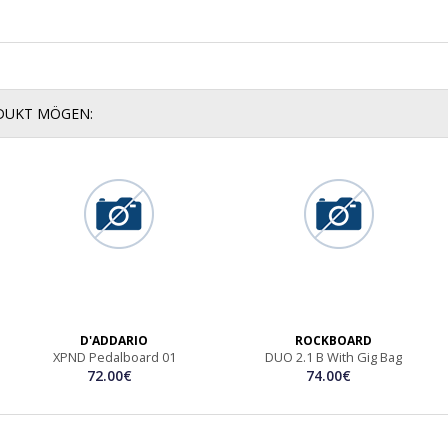
ODUKT MÖGEN:
D'ADDARIO
ROCKBOARD
XPND Pedalboard 01
DUO 2.1 B With Gig Bag
72.00€
74.00€