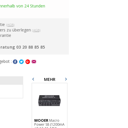
innerhalb von 24 Stunden
ntie
(AGB)
ers zu überlegen
(AGB)
rantie
ratung 03 20 88 85 85
gebot :
MEHR
MOOER
Macro
Power S8 (1200mA