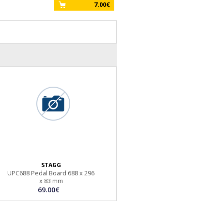
7.00€
STAGG
UPC688 Pedal Board 688 x 296
x 83 mm
69.00€