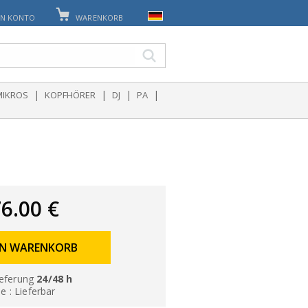
IN KONTO
WARENKORB
|
|
|
|
MIKROS
KOPFHÖRER
DJ
PA
6.00 €
EN WARENKORB
eferung
24/48 h
le : Lieferbar