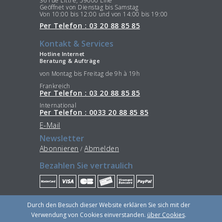
36 rue Littré, 59000 Lille
Geöffnet von Dienstag bis Samstag
Von 10:00 bis 12:00 und von 14:00 bis 19:00
Per Telefon : 03 20 88 85 85
Kontakt & Services
Hotline Internet
Beratung & Aufträge
von Montag bis Freitag de 9h à 19h
Frankreich
Per Telefon : 03 20 88 85 85
International
Per Telefon : 0033 20 88 85 85
E-Mail
Newsletter
Abonnieren
Abmelden
/
Bezahlen Sie vertraulich
Bleiben Sie im Verbindung
Durch den Besuch dieser Website erklären Sie sich mit der
Verwendung von Cookies einverstanden.
über Cookies
.