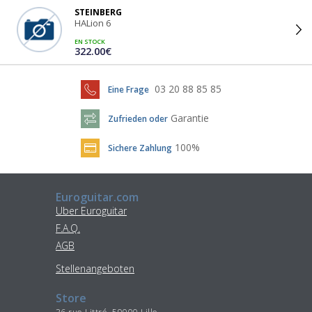
STEINBERG
HALion 6
EN STOCK
322.00€
03 20 88 85 85
Eine Frage
Garantie
Zufrieden oder
100%
Sichere Zahlung
Euroguitar.com
Uber Euroguitar
F.A.Q.
AGB
Stellenangeboten
Store