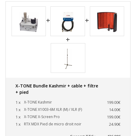
X-TONE Bundle Kashmir + cable + filtre
+ pied
1 x
X-TONE Kashmir
199.00€
1 x
X-TONE X1003-6M XLR (M) / XLR (F)
14.00€
1 x
X-TONE X-Screen Pro
199.00€
1 x
RTX MDX Pied de micro droit noir
24.90€