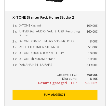
X-TONE Starter Pack Home Studio 2
1 x
X-TONE Kashmir
199.00€
1 x
UNIVERSAL AUDIO Volt 2 USB Recording
160.00€
Studio
2 x
X-TONE X1023-1.5M Jack 6.35 (M) TRS / X...
8.00€
1 x
AUDIO TECHNICA ATH M20X
55.00€
1 x
X-TONE X1002 XLR M / XLR F - 3m
10.00€
1 x
X-TONE xh 6000 Mic Stand
19.90€
1 x
YAMAHA HS4 - LA PAIRE
239.00€
Gesamt TTC :
690.90€
Discount :
-8.10€
Gesamt garaged TTC :
699.00€
ZUM ANGEBOT