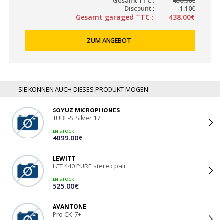
Gesamt TTC :
436.90€
Discount :
-1.10€
Gesamt garaged TTC :
438.00€
ZUM ANGEBOT
SIE KÖNNEN AUCH DIESES PRODUKT MÖGEN:
SOYUZ MICROPHONES
TUBE-S Silver 17
EN STOCK
4899.00€
LEWITT
LCT 440 PURE stereo pair
EN STOCK
525.00€
AVANTONE
Pro CK-7+