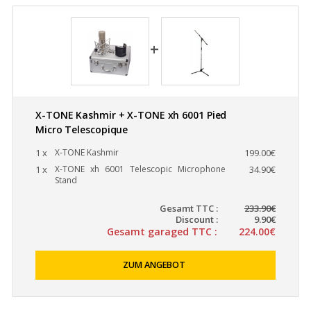
X-TONE Kashmir + X-TONE xh 6001 Pied
Micro Telescopique
1 x
X-TONE Kashmir
199.00€
1 x
X-TONE xh 6001 Telescopic Microphone
34.90€
Stand
Gesamt TTC :
233.90€
Discount :
9.90€
Gesamt garaged TTC :
224.00€
ZUM ANGEBOT