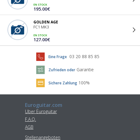
EN STOCK
195.00€
GOLDEN AGE
FC1 MK3
EN STOCK
127.00€
03 20 88 85 85
Eine Frage
Garantie
Zufrieden oder
100%
Sichere Zahlung
Euroguitar.com
Uber Euroguitar
F.A.Q.
AGB
Stellenangeboten