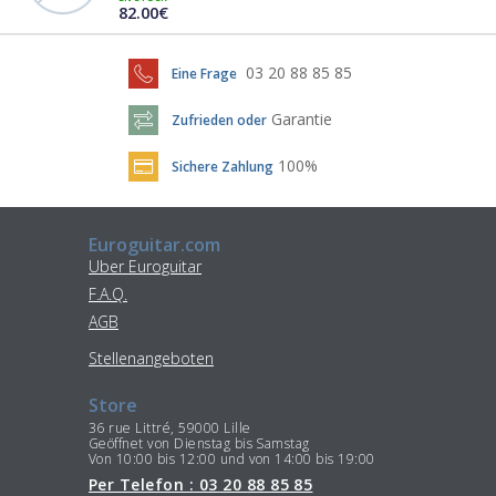
82.00€
03 20 88 85 85
Eine Frage
Garantie
Zufrieden oder
100%
Sichere Zahlung
Euroguitar.com
Uber Euroguitar
F.A.Q.
AGB
Stellenangeboten
Store
36 rue Littré, 59000 Lille
Geöffnet von Dienstag bis Samstag
Von 10:00 bis 12:00 und von 14:00 bis 19:00
Per Telefon : 03 20 88 85 85