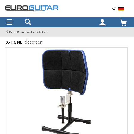
OK
Pop-& lärmschutz filter
X-TONE
descreen