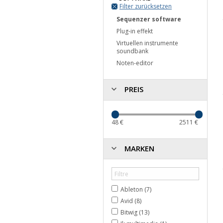
Filter zurücksetzen
Sequenzer software
Plug-in effekt
Virtuellen instrumente
soundbank
Noten-editor
PREIS
48
€
2511
€
MARKEN
Ableton (7)
Avid (8)
Bitwig (13)