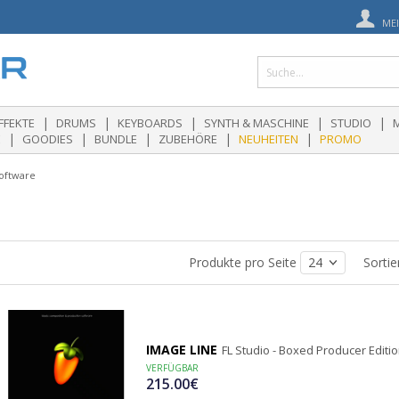
ME
|
|
|
|
|
FFEKTE
DRUMS
KEYBOARDS
SYNTH & MASCHINE
STUDIO
|
|
|
|
|
E
GOODIES
BUNDLE
ZUBEHÖRE
NEUHEITEN
PROMO
oftware
Produkte pro Seite
Sorti
IMAGE LINE
FL Studio - Boxed Producer Editi
VERFÜGBAR
215.00€