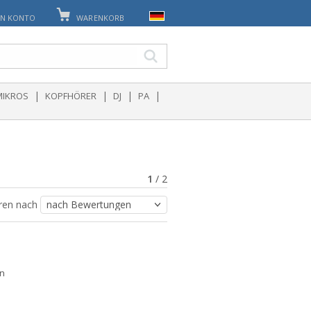
IN KONTO
WARENKORB
|
|
|
|
MIKROS
KOPFHÖRER
DJ
PA
1
/
2
eren nach
on