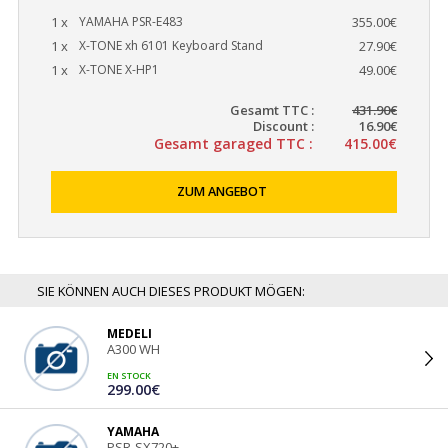
1 x
YAMAHA PSR-E483
355.00€
1 x
X-TONE xh 6101 Keyboard Stand
27.90€
1 x
X-TONE X-HP1
49.00€
Gesamt TTC :
431.90€
Discount :
16.90€
Gesamt garaged TTC :
415.00€
ZUM ANGEBOT
SIE KÖNNEN AUCH DIESES PRODUKT MÖGEN:
MEDELI
A300 WH
EN STOCK
299.00€
YAMAHA
PSR-SX720+